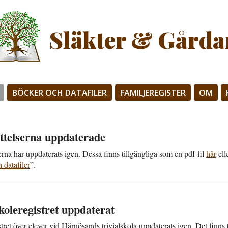
Släkter & Gårda
BÖCKER OCH DATAFILER
FAMILJEREGISTER
OM
ttelserna upp­daterade
serna har upp­daterats igen. Dessa finns till­gängliga som en pdf-fil
här
ell
data­filer
”.
skole­registret upp­daterat
tret över elever vid Härnösands trivial­skola upp­daterats igen. Det finns ti