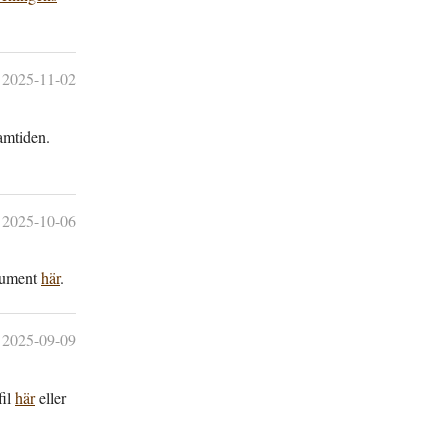
2025-11-02
am­tiden.
2025-10-06
okument
här
.
2025-09-09
fil
här
eller