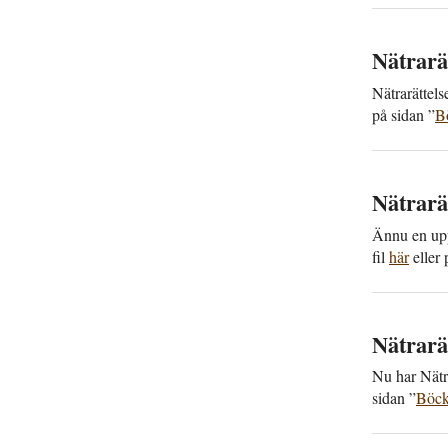
Nätra­rä
Nätra­rättel
på sidan ”
Bö
Nätra­rä
Ännu en upp­
fil
här
eller 
Nätra­rä
Nu har Nätra
sidan ”
Böcke