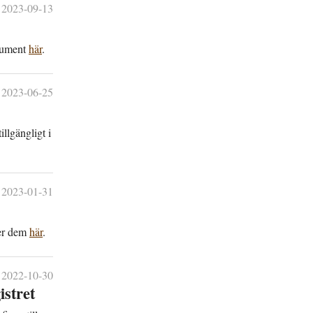
2023-09-13
okument
här
.
2023-06-25
ll­gängligt i
2023-01-31
ner dem
här
.
2022-10-30
istret