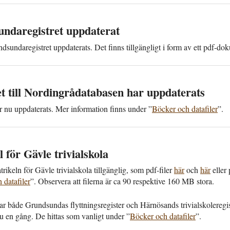
nda­registret upp­daterat
­sunda­registret upp­daterats. Det finns till­gängligt i form av ett pdf-d
t till Nordingrå­databasen har upp­daterats
 nu upp­daterats. Mer information finns under ”
Böcker och datafiler
”.
 för Gävle trivial­skola
rikeln för Gävle trivial­skola tillgänglig, som pdf-filer
här
och
här
eller 
data­filer
”. Observera att filerna är ca 90 respektive 160 MB stora.
 både Grundsundas flyttnings­register och Härnösands trivial­skole­regi
u en gång. De hittas som vanligt under ”
Böcker och data­filer
”.