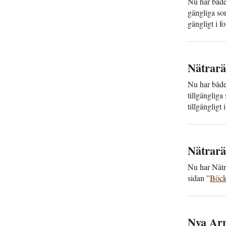
Nu har både 
gängliga so
gängligt i 
Nätra­rä
Nu har både N
till­gänglig
till­gänglig
Nätra­rä
Nu har Nätra
sidan ”
Böcke
Nya Arn