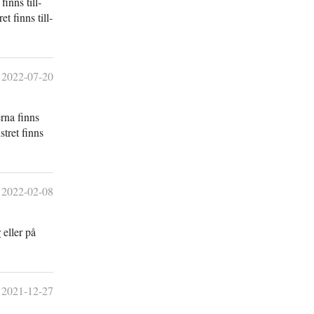
finns till­
et finns till­
2022-07-20
erna finns
istret finns
2022-02-08
r
eller på
2021-12-27