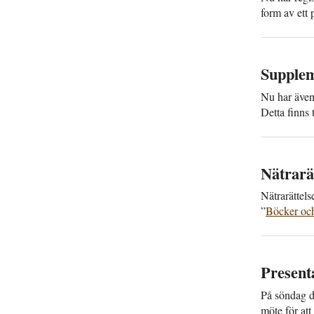
form av ett
Supplem
Nu har även
Detta finns 
Nätra­rä
Nätra­rättel
”
Böcker och 
Present
På söndag d
möte för at