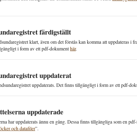
da­registret färdig­ställt
sunda­registret klart, även om det förstås kan komma att upp­dateras i fr
ll­gängligt i form av ett pdf-dokument
här
.
nda­registret upp­daterat
­sunda­registret upp­daterats. Det finns till­gängligt i form av ett pdf-d
ttelserna upp­daterade
serna har upp­daterats ännu en gång. Dessa finns till­gängliga som en pdf-
cker och data­filer
”.