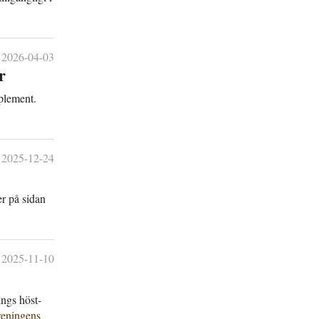
2026-04-03
r
plement.
2025-12-24
er på sidan
2025-11-10
ngs höst­
reningens