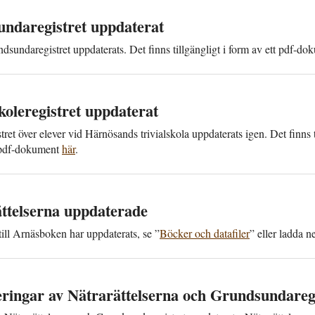
nda­registret upp­daterat
­sunda­registret upp­daterats. Det finns till­gängligt i form av ett pdf-d
skole­registret upp­daterat
tret över elever vid Härnösands trivial­skola upp­daterats igen. Det finns ti
 pdf-dokument
här
.
ttelserna uppdaterade
till Arnäsboken har uppdaterats, se ”
Böcker och datafiler
” eller ladda 
ringar av Nätra­rättelserna och Grund­sunda­reg