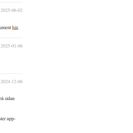
2025-06-02
okument
här
.
2025-01-06
2024-12-06
på sidan
ster upp­