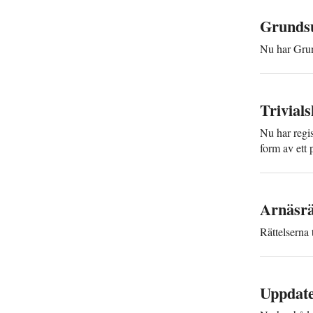
Grundsu
Nu har Grund
Trivial­
Nu har regis
form av ett
Arnäsrä
Rättelserna 
Uppdate