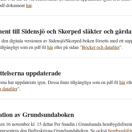
 pdf-dokument
här
.
ent till Sidensjö och Skorped släkter och gårda
 den digitala versionen av Sidensjö/Skorped-boken försetts med ett sup
till­gängligt som en pdf-fil
här
eller på sidan ”
Böcker och data­filer
”.
ttelserna upp­daterade
serna har upp­daterats igen. Dessa finns till­gängliga som en pdf-fil
här
ell
data­filer
”.
ation av Grundsunda­boken
en 16 november kl. 15 deltar Per Sundin i Grundsunda hem­bygds­föreni
t presentera den färdig­skrivna Grundsunda­boken. Se också
hem­bygds­fö