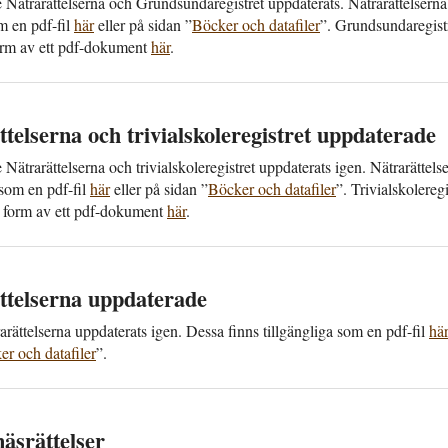
Nätra­rättelserna och Grund­sunda­registret upp­daterats. Nätra­rättelserna 
m en pdf-fil
här
eller på sidan ”
Böcker och data­filer
”. Grund­sunda­registr
form av ett pdf-dokument
här
.
ttelserna och trivial­skole­registret upp­daterade
ätra­rättelserna och trivial­skole­registret upp­daterats igen. Nätra­rättels
a som en pdf-fil
här
eller på sidan ”
Böcker och data­filer
”. Trivial­skole­reg
t i form av ett pdf-dokument
här
.
ttelserna upp­daterade
­rättelserna upp­daterats igen. Dessa finns till­gängliga som en pdf-fil
hä
r och data­filer
”.
äsrättelser