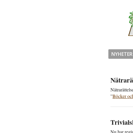
NYHETER
Nätra­rä
Nätra­rättel
”
Böcker och 
Trivial­
Nu har regis