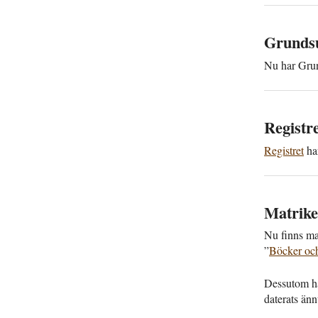
Grundsu
Nu har Grund
Registre
Registret
har
Matrikel
Nu finns mat
”
Böcker och 
Dessutom har
daterats änn