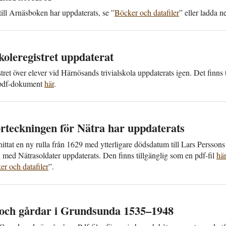
till Arnäsboken har uppdaterats, se ”
Böcker och datafiler
” eller ladda 
skole­registret upp­daterat
tret över elever vid Härnösands trivial­skola upp­daterats igen. Det finns ti
 pdf-dokument
här
.
örteckningen för Nätra har upp­daterats
 hittat en ny rulla från 1629 med ytterligare dödsdatum till Lars Persso
n med Nätrasoldater uppdaterats. Den finns till­gänglig som en pdf-fil
hä
r och data­filer
”.
 och gårdar i Grundsunda 1535–1948