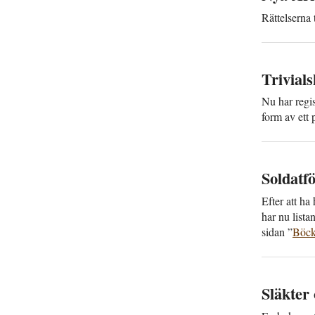
Rättelserna 
Trivial­
Nu har regis
form av ett
Soldat­f
Efter att ha
har nu lista
sidan ”
Böcke
Släkter