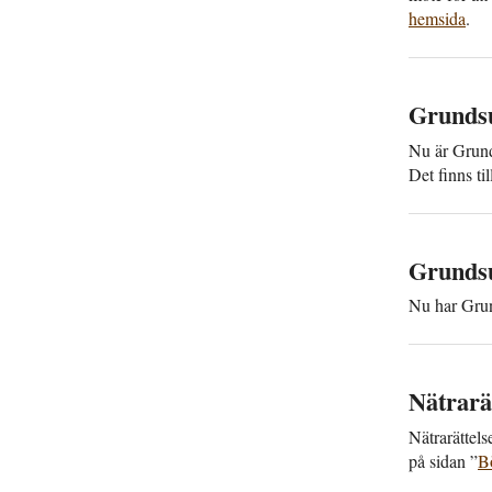
hemsida
.
Grundsun
Nu är Grund­
Det finns ti
Grundsu
Nu har Grund
Nätra­rä
Nätra­rättel
på sidan ”
Bö