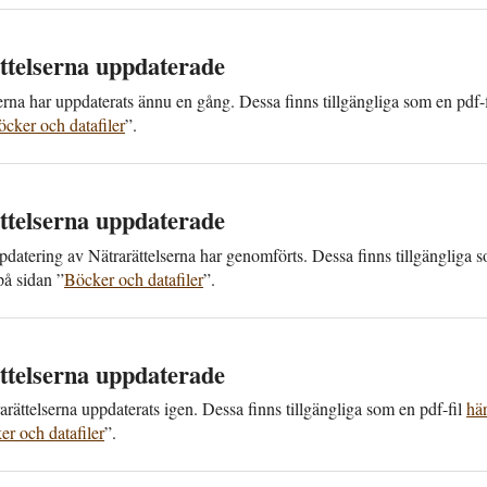
ttelserna upp­daterade
serna har upp­daterats ännu en gång. Dessa finns till­gängliga som en pdf-
cker och data­filer
”.
ttelserna upp­daterade
datering av Nätra­rättelserna har genom­förts. Dessa finns till­gängliga 
på sidan ”
Böcker och data­filer
”.
ttelserna upp­daterade
­rättelserna upp­daterats igen. Dessa finns till­gängliga som en pdf-fil
hä
r och data­filer
”.