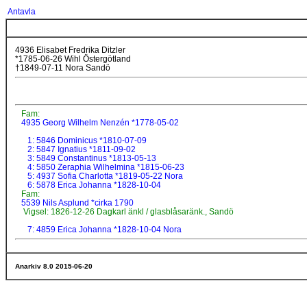
Antavla
4936 Elisabet Fredrika Ditzler
*1785-06-26 Wihl Östergötland
†1849-07-11 Nora Sandö
Fam:
4935 Georg Wilhelm Nenzén *1778-05-02
1: 5846 Dominicus *1810-07-09
2: 5847 Ignatius *1811-09-02
3: 5849 Constantinus *1813-05-13
4: 5850 Zeraphia Wilhelmina *1815-06-23
5: 4937 Sofia Charlotta *1819-05-22 Nora
6: 5878 Erica Johanna *1828-10-04
Fam:
5539 Nils Asplund *cirka 1790
Vigsel: 1826-12-26 Dagkarl änkl / glasblåsaränk., Sandö
7: 4859 Erica Johanna *1828-10-04 Nora
Anarkiv 8.0 2015-06-20